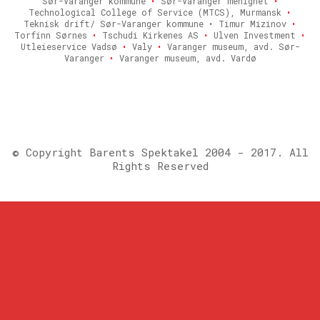
Sør-Varanger kommune
•
Sør-Varanger menighet
•
Technological College of Service (MTCS), Murmansk
•
Teknisk drift/ Sør-Varanger kommune • Timur Mizinov
•
Torfinn Sørnes
•
Tschudi Kirkenes AS
•
Ulven Investment
•
Utleieservice Vadsø
•
Valy
•
Varanger museum, avd. Sør-
Varanger
•
Varanger museum, avd. Vardø
© Copyright Barents Spektakel 2004 - 2017. All
Rights Reserved