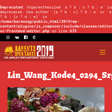
Deprecated
: Unparenthesized `a ? b : c ? d : e` is
deprecated. Use either `(a ? b : c) ? d : e` or `a
? b : (c ? d : e)` in
/home/barensqg/public_html/2019/wp-
content/plugins/js_composer/include/classes/edito
vc-frontend-editor.php
on line
673
Lin_Wang_Kode4_0294_S