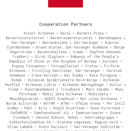
Cooperation Partners
Avinor Kirkenes
•
Barel
•
Barents Press
•
Barentsinstituttet
•
Barentssekretariatet
•
Barnehagene i
Sør-Varanger
•
Barneskolene i Sør-Varanger
•
Bjørnar
Gjetmundsen
•
Brann etaten, Sør-Varanger kommune
•
Børge
Degerstrøm
•
Barentshallene
•
Cramo
•
Dagfinn Hansens
Trykkeri
•
Eirik Slagtern
•
Embassy of the People's
Republic of China in the Kingdom of Norway
•
Eurosko
•
Evgeny Finogenov
•
Fotogalleriet
•
Fretex
•
Friform
Kirkenes
•
Frivillig Sentralen, Sør-Varanger
•
Harstad
kommune
•
Irene Karlsen
•
Kai Somby
•
Kate Pirogova
•
Kimek
•
Kinesisk Språktjeneste Nord-Norge
•
Kirkenes
Husflid
•
Kirkenes Libris
•
Kirkenes Næringshage
•
Kultur i
Troms
•
Kunstakademiet i Trondheim
•
Mari Sanden
•
Maxi
Pyroteam
•
Mobil Data Kirkenes
•
Mobildata
•
Musikkgarasjen
•
NIBIO Svanhovd
•
Nor Lines Kirkenes
•
Norsk kulturråd
•
NOTAM
•
NTNU
•
Ofelas Arena
•
Per Cetil
Somby
•
Pub1
•
Ritz
•
Roald Sivertsen
•
Rune Furstrand
•
SafeMUSE
•
Samfunnshuset A/L
•
Samovarteater
•
Scene
Finnmark
•
Second School, Nikel
•
Sentrumsgruppa
•
Sikkerhetsledelse AS
•
Statens vegvesen, Region nord
•
Stian Labahå
•
Svein Karisari
•
Sør-Varanger bibliotek
•