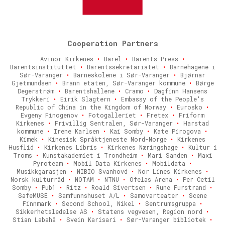
Cooperation Partners
Avinor Kirkenes
•
Barel
•
Barents Press
•
Barentsinstituttet
•
Barentssekretariatet
•
Barnehagene i
Sør-Varanger
•
Barneskolene i Sør-Varanger
•
Bjørnar
Gjetmundsen
•
Brann etaten, Sør-Varanger kommune
•
Børge
Degerstrøm
•
Barentshallene
•
Cramo
•
Dagfinn Hansens
Trykkeri
•
Eirik Slagtern
•
Embassy of the People's
Republic of China in the Kingdom of Norway
•
Eurosko
•
Evgeny Finogenov
•
Fotogalleriet
•
Fretex
•
Friform
Kirkenes
•
Frivillig Sentralen, Sør-Varanger
•
Harstad
kommune
•
Irene Karlsen
•
Kai Somby
•
Kate Pirogova
•
Kimek
•
Kinesisk Språktjeneste Nord-Norge
•
Kirkenes
Husflid
•
Kirkenes Libris
•
Kirkenes Næringshage
•
Kultur i
Troms
•
Kunstakademiet i Trondheim
•
Mari Sanden
•
Maxi
Pyroteam
•
Mobil Data Kirkenes
•
Mobildata
•
Musikkgarasjen
•
NIBIO Svanhovd
•
Nor Lines Kirkenes
•
Norsk kulturråd
•
NOTAM
•
NTNU
•
Ofelas Arena
•
Per Cetil
Somby
•
Pub1
•
Ritz
•
Roald Sivertsen
•
Rune Furstrand
•
SafeMUSE
•
Samfunnshuset A/L
•
Samovarteater
•
Scene
Finnmark
•
Second School, Nikel
•
Sentrumsgruppa
•
Sikkerhetsledelse AS
•
Statens vegvesen, Region nord
•
Stian Labahå
•
Svein Karisari
•
Sør-Varanger bibliotek
•