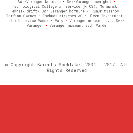
Sør-Varanger kommune
•
Sør-Varanger menighet
•
Technological College of Service (MTCS), Murmansk
•
Teknisk drift/ Sør-Varanger kommune • Timur Mizinov
•
Torfinn Sørnes
•
Tschudi Kirkenes AS
•
Ulven Investment
•
Utleieservice Vadsø
•
Valy
•
Varanger museum, avd. Sør-
Varanger
•
Varanger museum, avd. Vardø
© Copyright Barents Spektakel 2004 - 2017. All
Rights Reserved