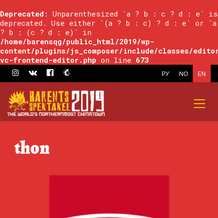
Deprecated
: Unparenthesized `a ? b : c ? d : e` is
deprecated. Use either `(a ? b : c) ? d : e` or `a
? b : (c ? d : e)` in
/home/barensqg/public_html/2019/wp-
content/plugins/js_composer/include/classes/edito
vc-frontend-editor.php
on line
673
РУ
NO
EN
thon