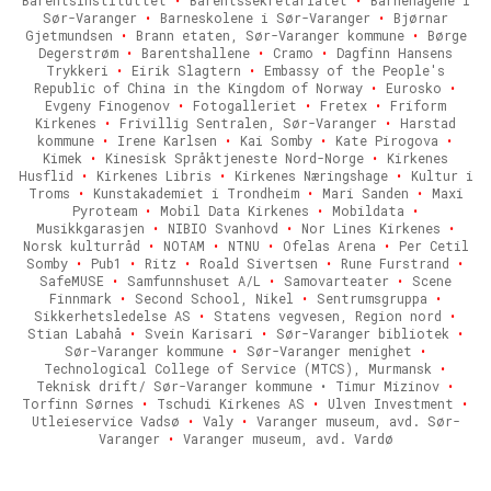
Sør-Varanger
•
Barneskolene i Sør-Varanger
•
Bjørnar
Gjetmundsen
•
Brann etaten, Sør-Varanger kommune
•
Børge
Degerstrøm
•
Barentshallene
•
Cramo
•
Dagfinn Hansens
Trykkeri
•
Eirik Slagtern
•
Embassy of the People's
Republic of China in the Kingdom of Norway
•
Eurosko
•
Evgeny Finogenov
•
Fotogalleriet
•
Fretex
•
Friform
Kirkenes
•
Frivillig Sentralen, Sør-Varanger
•
Harstad
kommune
•
Irene Karlsen
•
Kai Somby
•
Kate Pirogova
•
Kimek
•
Kinesisk Språktjeneste Nord-Norge
•
Kirkenes
Husflid
•
Kirkenes Libris
•
Kirkenes Næringshage
•
Kultur i
Troms
•
Kunstakademiet i Trondheim
•
Mari Sanden
•
Maxi
Pyroteam
•
Mobil Data Kirkenes
•
Mobildata
•
Musikkgarasjen
•
NIBIO Svanhovd
•
Nor Lines Kirkenes
•
Norsk kulturråd
•
NOTAM
•
NTNU
•
Ofelas Arena
•
Per Cetil
Somby
•
Pub1
•
Ritz
•
Roald Sivertsen
•
Rune Furstrand
•
SafeMUSE
•
Samfunnshuset A/L
•
Samovarteater
•
Scene
Finnmark
•
Second School, Nikel
•
Sentrumsgruppa
•
Sikkerhetsledelse AS
•
Statens vegvesen, Region nord
•
Stian Labahå
•
Svein Karisari
•
Sør-Varanger bibliotek
•
Sør-Varanger kommune
•
Sør-Varanger menighet
•
Technological College of Service (MTCS), Murmansk
•
Teknisk drift/ Sør-Varanger kommune • Timur Mizinov
•
Torfinn Sørnes
•
Tschudi Kirkenes AS
•
Ulven Investment
•
Utleieservice Vadsø
•
Valy
•
Varanger museum, avd. Sør-
Varanger
•
Varanger museum, avd. Vardø