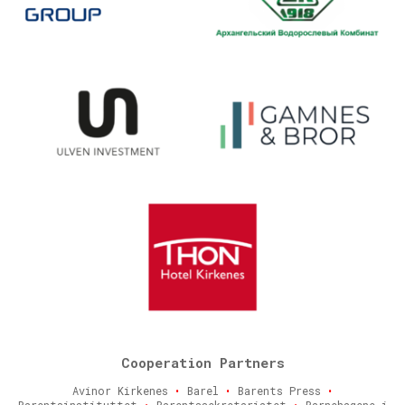
Cooperation Partners
Avinor Kirkenes
•
Barel
•
Barents Press
•
Barentsinstituttet
•
Barentssekretariatet
•
Barnehagene i