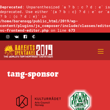
Deprecated
: Unparenthesized `a ? b : c ? d : e` is
deprecated. Use either `(a ? b : c) ? d : e` or `a
? b : (c ? d : e)` in
/home/barensqg/public_html/2019/wp-
content/plugins/js_composer/include/classes/edito
vc-frontend-editor.php
on line
673
tang-sponsor