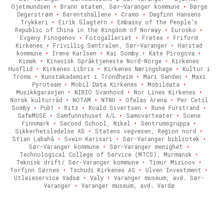
Gjetmundsen
•
Brann etaten, Sør-Varanger kommune
•
Børge
Degerstrøm
•
Barentshallene
•
Cramo
•
Dagfinn Hansens
Trykkeri
•
Eirik Slagtern
•
Embassy of the People's
Republic of China in the Kingdom of Norway
•
Eurosko
•
Evgeny Finogenov
•
Fotogalleriet
•
Fretex
•
Friform
Kirkenes
•
Frivillig Sentralen, Sør-Varanger
•
Harstad
kommune
•
Irene Karlsen
•
Kai Somby
•
Kate Pirogova
•
Kimek
•
Kinesisk Språktjeneste Nord-Norge
•
Kirkenes
Husflid
•
Kirkenes Libris
•
Kirkenes Næringshage
•
Kultur i
Troms
•
Kunstakademiet i Trondheim
•
Mari Sanden
•
Maxi
Pyroteam
•
Mobil Data Kirkenes
•
Mobildata
•
Musikkgarasjen
•
NIBIO Svanhovd
•
Nor Lines Kirkenes
•
Norsk kulturråd
•
NOTAM
•
NTNU
•
Ofelas Arena
•
Per Cetil
Somby
•
Pub1
•
Ritz
•
Roald Sivertsen
•
Rune Furstrand
•
SafeMUSE
•
Samfunnshuset A/L
•
Samovarteater
•
Scene
Finnmark
•
Second School, Nikel
•
Sentrumsgruppa
•
Sikkerhetsledelse AS
•
Statens vegvesen, Region nord
•
Stian Labahå
•
Svein Karisari
•
Sør-Varanger bibliotek
•
Sør-Varanger kommune
•
Sør-Varanger menighet
•
Technological College of Service (MTCS), Murmansk
•
Teknisk drift/ Sør-Varanger kommune • Timur Mizinov
•
Torfinn Sørnes
•
Tschudi Kirkenes AS
•
Ulven Investment
•
Utleieservice Vadsø
•
Valy
•
Varanger museum, avd. Sør-
Varanger
•
Varanger museum, avd. Vardø