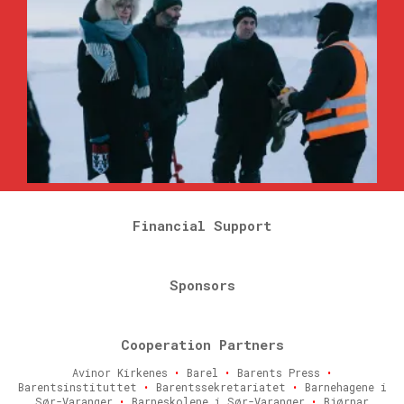
Financial Support
Sponsors
Cooperation Partners
Avinor Kirkenes
•
Barel
•
Barents Press
•
Barentsinstituttet
•
Barentssekretariatet
•
Barnehagene i
Sør-Varanger
•
Barneskolene i Sør-Varanger
•
Bjørnar