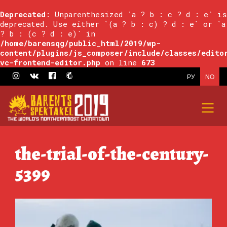
Deprecated
: Unparenthesized `a ? b : c ? d : e` is
deprecated. Use either `(a ? b : c) ? d : e` or `a
? b : (c ? d : e)` in
/home/barensqg/public_html/2019/wp-
content/plugins/js_composer/include/classes/edito
vc-frontend-editor.php
on line
673
РУ
NO
the-trial-of-the-century-
5399