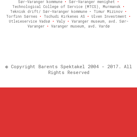
Sør-Varanger kommune
•
Sør-Varanger menighet
•
Technological College of Service (MTCS), Murmansk
•
Teknisk drift/ Sør-Varanger kommune • Timur Mizinov
•
Torfinn Sørnes
•
Tschudi Kirkenes AS
•
Ulven Investment
•
Utleieservice Vadsø
•
Valy
•
Varanger museum, avd. Sør-
Varanger
•
Varanger museum, avd. Vardø
© Copyright Barents Spektakel 2004 - 2017. All
Rights Reserved