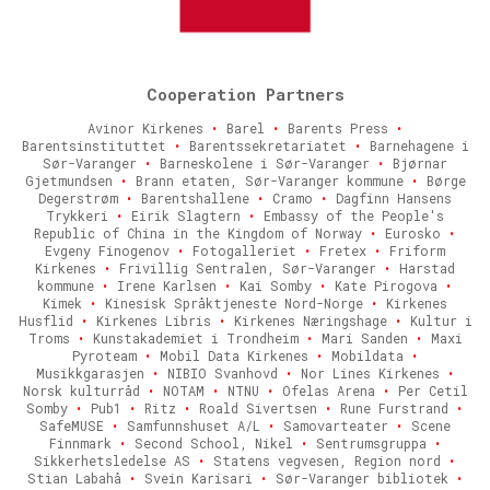
Cooperation Partners
Avinor Kirkenes
•
Barel
•
Barents Press
•
Barentsinstituttet
•
Barentssekretariatet
•
Barnehagene i
Sør-Varanger
•
Barneskolene i Sør-Varanger
•
Bjørnar
Gjetmundsen
•
Brann etaten, Sør-Varanger kommune
•
Børge
Degerstrøm
•
Barentshallene
•
Cramo
•
Dagfinn Hansens
Trykkeri
•
Eirik Slagtern
•
Embassy of the People's
Republic of China in the Kingdom of Norway
•
Eurosko
•
Evgeny Finogenov
•
Fotogalleriet
•
Fretex
•
Friform
Kirkenes
•
Frivillig Sentralen, Sør-Varanger
•
Harstad
kommune
•
Irene Karlsen
•
Kai Somby
•
Kate Pirogova
•
Kimek
•
Kinesisk Språktjeneste Nord-Norge
•
Kirkenes
Husflid
•
Kirkenes Libris
•
Kirkenes Næringshage
•
Kultur i
Troms
•
Kunstakademiet i Trondheim
•
Mari Sanden
•
Maxi
Pyroteam
•
Mobil Data Kirkenes
•
Mobildata
•
Musikkgarasjen
•
NIBIO Svanhovd
•
Nor Lines Kirkenes
•
Norsk kulturråd
•
NOTAM
•
NTNU
•
Ofelas Arena
•
Per Cetil
Somby
•
Pub1
•
Ritz
•
Roald Sivertsen
•
Rune Furstrand
•
SafeMUSE
•
Samfunnshuset A/L
•
Samovarteater
•
Scene
Finnmark
•
Second School, Nikel
•
Sentrumsgruppa
•
Sikkerhetsledelse AS
•
Statens vegvesen, Region nord
•
Stian Labahå
•
Svein Karisari
•
Sør-Varanger bibliotek
•