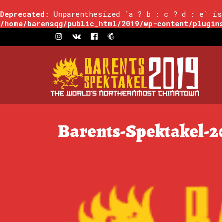
Deprecated
: Unparenthesized `a ? b : c ? d : e` is
/home/barensqg/public_html/2019/wp-content/plugin
Barents-Spektakel-2