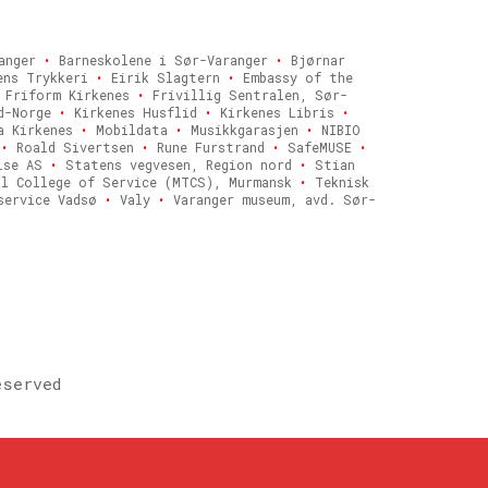
ranger
•
Barneskolene i Sør-Varanger
•
Bjørnar
ens Trykkeri
•
Eirik Slagtern
•
Embassy of the
Friform Kirkenes
•
Frivillig Sentralen, Sør-
rd-Norge
•
Kirkenes Husflid
•
Kirkenes Libris
•
a Kirkenes
•
Mobildata
•
Musikkgarasjen
•
NIBIO
z
•
Roald Sivertsen
•
Rune Furstrand
•
SafeMUSE
•
lse AS
•
Statens vegvesen, Region nord
•
Stian
l College of Service (MTCS), Murmansk
•
Teknisk
service Vadsø
•
Valy
•
Varanger museum, avd. Sør-
eserved