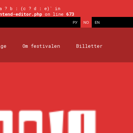
a ? b : (c ? d : e)` in
ntend-editor.php
on line
673
РУ
NO
EN
ige
Om festivalen
Billetter