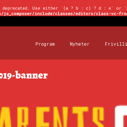
 deprecated. Use either `(a ? b : c) ? d : e` or `
s/js_composer/include/classes/editors/class-vc-fro
Program
Nyheter
Frivill
019-banner