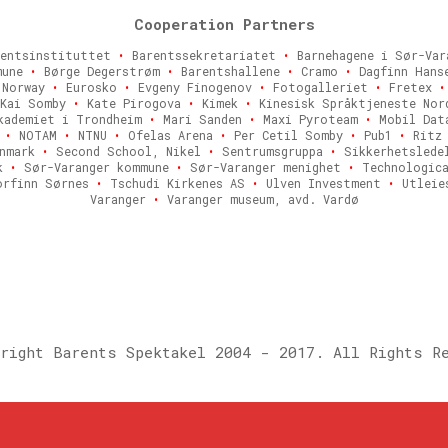
Cooperation Partners
entsinstituttet
•
Barentssekretariatet
•
Barnehagene i Sør-Va
mune
•
Børge Degerstrøm
•
Barentshallene
•
Cramo
•
Dagfinn Hans
f Norway
•
Eurosko
•
Evgeny Finogenov
•
Fotogalleriet
•
Fretex
•
Kai Somby
•
Kate Pirogova
•
Kimek
•
Kinesisk Språktjeneste No
kademiet i Trondheim
•
Mari Sanden
•
Maxi Pyroteam
•
Mobil Dat
d
•
NOTAM
•
NTNU
•
Ofelas Arena
•
Per Cetil Somby
•
Pub1
•
Rit
nnmark
•
Second School, Nikel
•
Sentrumsgruppa
•
Sikkerhetslede
ek
•
Sør-Varanger kommune
•
Sør-Varanger menighet
•
Technologica
rfinn Sørnes
•
Tschudi Kirkenes AS
•
Ulven Investment
•
Utleie
Varanger
•
Varanger museum, avd. Vardø
right Barents Spektakel 2004 - 2017. All Rights R