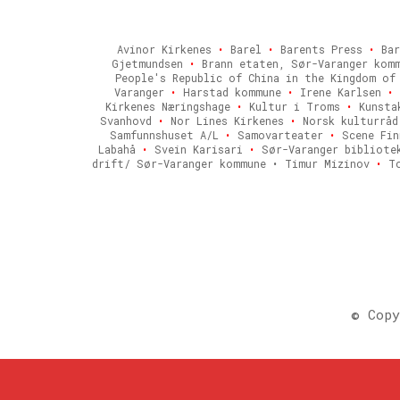
Avinor Kirkenes
•
Barel
•
Barents Press
•
Bar
Gjetmundsen
•
Brann etaten, Sør-Varanger kom
People's Republic of China in the Kingdom o
Varanger
•
Harstad kommune
•
Irene Karlsen
•
Kirkenes Næringshage
•
Kultur i Troms
•
Kunsta
Svanhovd
•
Nor Lines Kirkenes
•
Norsk kulturrå
Samfunnshuset A/L
•
Samovarteater
•
Scene Fi
Labahå
•
Svein Karisari
•
Sør-Varanger bibliot
drift/ Sør-Varanger kommune • Timur Mizinov
•
To
© Copy