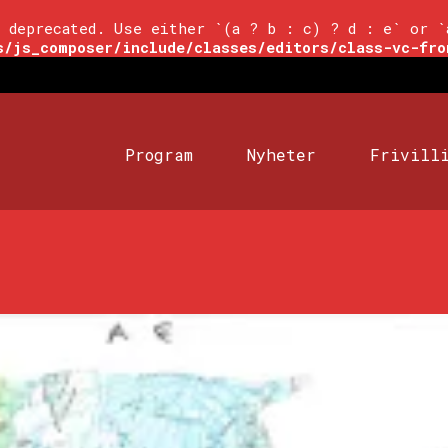
 deprecated. Use either `(a ? b : c) ? d : e` or `
s/js_composer/include/classes/editors/class-vc-fro
Program
Nyheter
Frivill