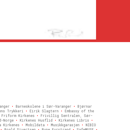
ranger
•
Barneskolene i Sør-Varanger
•
Bjørnar
ens Trykkeri
•
Eirik Slagtern
•
Embassy of the
Friform Kirkenes
•
Frivillig Sentralen, Sør-
rd-Norge
•
Kirkenes Husflid
•
Kirkenes Libris
•
a Kirkenes
•
Mobildata
•
Musikkgarasjen
•
NIBIO
z
•
Roald Sivertsen
•
Rune Furstrand
•
SafeMUSE
•