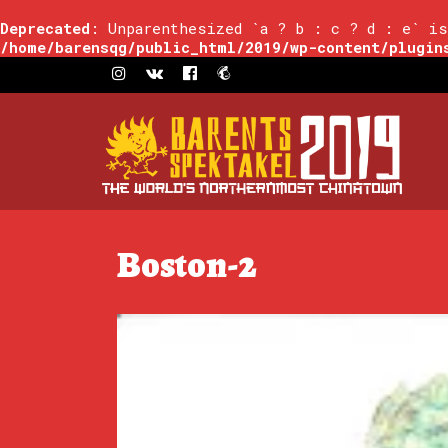
Deprecated
: Unparenthesized `a ? b : c ? d : e` is
/home/barensqg/public_html/2019/wp-content/plugin
Boston-2