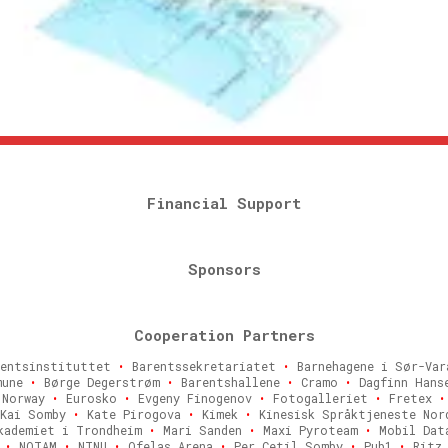
Financial Support
Sponsors
Cooperation Partners
entsinstituttet
•
Barentssekretariatet
•
Barnehagene i Sør-Va
mune
•
Børge Degerstrøm
•
Barentshallene
•
Cramo
•
Dagfinn Hans
f Norway
•
Eurosko
•
Evgeny Finogenov
•
Fotogalleriet
•
Fretex
•
Kai Somby
•
Kate Pirogova
•
Kimek
•
Kinesisk Språktjeneste No
kademiet i Trondheim
•
Mari Sanden
•
Maxi Pyroteam
•
Mobil Dat
d
•
NOTAM
•
NTNU
•
Ofelas Arena
•
Per Cetil Somby
•
Pub1
•
Rit