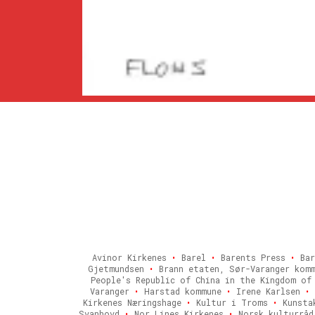
Avinor Kirkenes
•
Barel
•
Barents Press
•
Bar
Gjetmundsen
•
Brann etaten, Sør-Varanger kom
People's Republic of China in the Kingdom o
Varanger
•
Harstad kommune
•
Irene Karlsen
•
Kirkenes Næringshage
•
Kultur i Troms
•
Kunsta
Svanhovd
•
Nor Lines Kirkenes
•
Norsk kulturrå