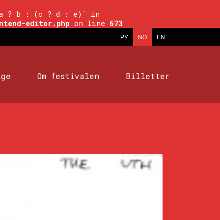
a ? b : (c ? d : e)` in
ntend-editor.php
on line
673
РУ
NO
EN
ige
Om festivalen
Billetter