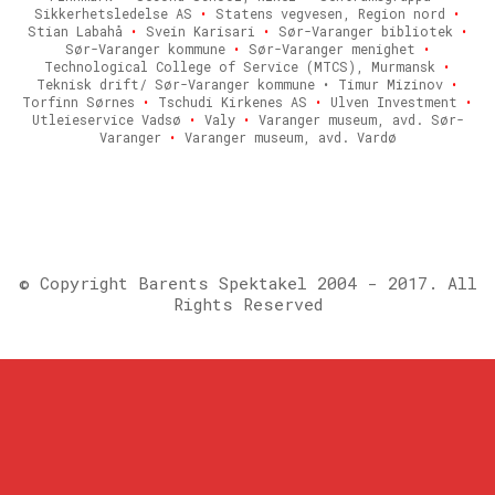
Sikkerhetsledelse AS
•
Statens vegvesen, Region nord
•
Stian Labahå
•
Svein Karisari
•
Sør-Varanger bibliotek
•
Sør-Varanger kommune
•
Sør-Varanger menighet
•
Technological College of Service (MTCS), Murmansk
•
Teknisk drift/ Sør-Varanger kommune • Timur Mizinov
•
Torfinn Sørnes
•
Tschudi Kirkenes AS
•
Ulven Investment
•
Utleieservice Vadsø
•
Valy
•
Varanger museum, avd. Sør-
Varanger
•
Varanger museum, avd. Vardø
© Copyright Barents Spektakel 2004 - 2017. All
Rights Reserved