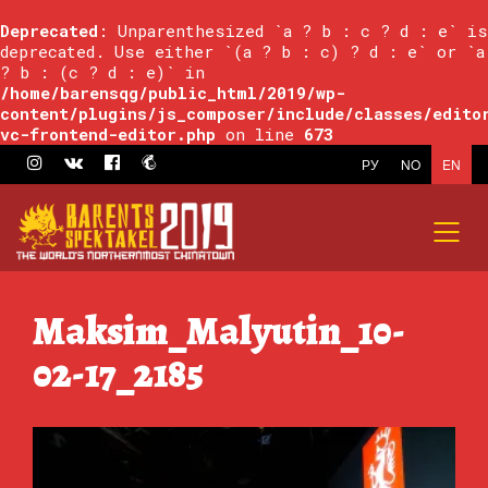
Deprecated
: Unparenthesized `a ? b : c ? d : e` is
deprecated. Use either `(a ? b : c) ? d : e` or `a
? b : (c ? d : e)` in
/home/barensqg/public_html/2019/wp-
content/plugins/js_composer/include/classes/edito
vc-frontend-editor.php
on line
673
РУ
NO
EN
Maksim_Malyutin_10-
02-17_2185