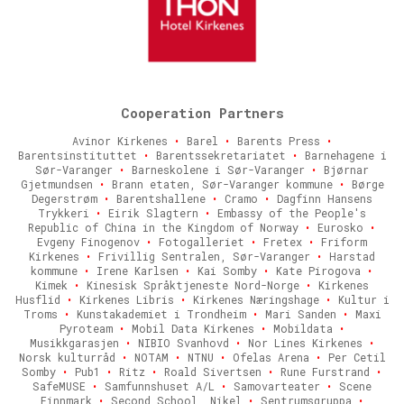
Cooperation Partners
Avinor Kirkenes
•
Barel
•
Barents Press
•
Barentsinstituttet
•
Barentssekretariatet
•
Barnehagene i
Sør-Varanger
•
Barneskolene i Sør-Varanger
•
Bjørnar
Gjetmundsen
•
Brann etaten, Sør-Varanger kommune
•
Børge
Degerstrøm
•
Barentshallene
•
Cramo
•
Dagfinn Hansens
Trykkeri
•
Eirik Slagtern
•
Embassy of the People's
Republic of China in the Kingdom of Norway
•
Eurosko
•
Evgeny Finogenov
•
Fotogalleriet
•
Fretex
•
Friform
Kirkenes
•
Frivillig Sentralen, Sør-Varanger
•
Harstad
kommune
•
Irene Karlsen
•
Kai Somby
•
Kate Pirogova
•
Kimek
•
Kinesisk Språktjeneste Nord-Norge
•
Kirkenes
Husflid
•
Kirkenes Libris
•
Kirkenes Næringshage
•
Kultur i
Troms
•
Kunstakademiet i Trondheim
•
Mari Sanden
•
Maxi
Pyroteam
•
Mobil Data Kirkenes
•
Mobildata
•
Musikkgarasjen
•
NIBIO Svanhovd
•
Nor Lines Kirkenes
•
Norsk kulturråd
•
NOTAM
•
NTNU
•
Ofelas Arena
•
Per Cetil
Somby
•
Pub1
•
Ritz
•
Roald Sivertsen
•
Rune Furstrand
•
SafeMUSE
•
Samfunnshuset A/L
•
Samovarteater
•
Scene
Finnmark
•
Second School, Nikel
•
Sentrumsgruppa
•