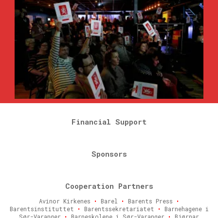
Financial Support
Sponsors
Cooperation Partners
Avinor Kirkenes
•
Barel
•
Barents Press
•
Barentsinstituttet
•
Barentssekretariatet
•
Barnehagene i
Sør-Varanger
•
Barneskolene i Sør-Varanger
•
Bjørnar