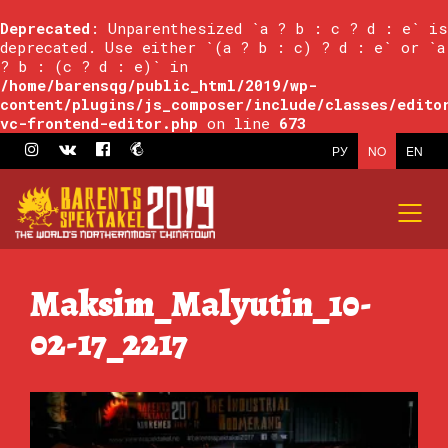
Deprecated
: Unparenthesized `a ? b : c ? d : e` is
deprecated. Use either `(a ? b : c) ? d : e` or `a
? b : (c ? d : e)` in
/home/barensqg/public_html/2019/wp-
content/plugins/js_composer/include/classes/edito
vc-frontend-editor.php
on line
673
РУ
NO
EN
Maksim_Malyutin_10-
02-17_2217