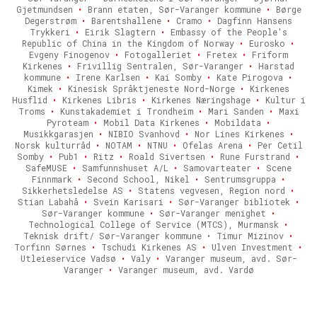
Gjetmundsen
•
Brann etaten, Sør-Varanger kommune
•
Børge
Degerstrøm
•
Barentshallene
•
Cramo
•
Dagfinn Hansens
Trykkeri
•
Eirik Slagtern
•
Embassy of the People's
Republic of China in the Kingdom of Norway
•
Eurosko
•
Evgeny Finogenov
•
Fotogalleriet
•
Fretex
•
Friform
Kirkenes
•
Frivillig Sentralen, Sør-Varanger
•
Harstad
kommune
•
Irene Karlsen
•
Kai Somby
•
Kate Pirogova
•
Kimek
•
Kinesisk Språktjeneste Nord-Norge
•
Kirkenes
Husflid
•
Kirkenes Libris
•
Kirkenes Næringshage
•
Kultur i
Troms
•
Kunstakademiet i Trondheim
•
Mari Sanden
•
Maxi
Pyroteam
•
Mobil Data Kirkenes
•
Mobildata
•
Musikkgarasjen
•
NIBIO Svanhovd
•
Nor Lines Kirkenes
•
Norsk kulturråd
•
NOTAM
•
NTNU
•
Ofelas Arena
•
Per Cetil
Somby
•
Pub1
•
Ritz
•
Roald Sivertsen
•
Rune Furstrand
•
SafeMUSE
•
Samfunnshuset A/L
•
Samovarteater
•
Scene
Finnmark
•
Second School, Nikel
•
Sentrumsgruppa
•
Sikkerhetsledelse AS
•
Statens vegvesen, Region nord
•
Stian Labahå
•
Svein Karisari
•
Sør-Varanger bibliotek
•
Sør-Varanger kommune
•
Sør-Varanger menighet
•
Technological College of Service (MTCS), Murmansk
•
Teknisk drift/ Sør-Varanger kommune • Timur Mizinov
•
Torfinn Sørnes
•
Tschudi Kirkenes AS
•
Ulven Investment
•
Utleieservice Vadsø
•
Valy
•
Varanger museum, avd. Sør-
Varanger
•
Varanger museum, avd. Vardø