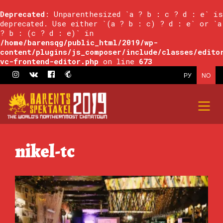
Deprecated
: Unparenthesized `a ? b : c ? d : e` is
deprecated. Use either `(a ? b : c) ? d : e` or `a
? b : (c ? d : e)` in
/home/barensqg/public_html/2019/wp-
content/plugins/js_composer/include/classes/edito
vc-frontend-editor.php
on line
673
РУ
NO
nikel-tc