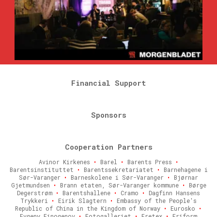
Financial Support
Sponsors
Cooperation Partners
Avinor Kirkenes
•
Barel
•
Barents Press
•
Barentsinstituttet
•
Barentssekretariatet
•
Barnehagene i
Sør-Varanger
•
Barneskolene i Sør-Varanger
•
Bjørnar
Gjetmundsen
•
Brann etaten, Sør-Varanger kommune
•
Børge
Degerstrøm
•
Barentshallene
•
Cramo
•
Dagfinn Hansens
Trykkeri
•
Eirik Slagtern
•
Embassy of the People's
Republic of China in the Kingdom of Norway
•
Eurosko
•
Evgeny Finogenov
•
Fotogalleriet
•
Fretex
•
Friform