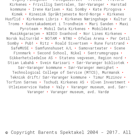
Kirkenes
•
Frivillig Sentralen, Sør-Varanger
•
Harstad
kommune
•
Irene Karlsen
•
Kai Somby
•
Kate Pirogova
•
Kimek
•
Kinesisk Språktjeneste Nord-Norge
•
Kirkenes
Husflid
•
Kirkenes Libris
•
Kirkenes Næringshage
•
Kultur i
Troms
•
Kunstakademiet i Trondheim
•
Mari Sanden
•
Maxi
Pyroteam
•
Mobil Data Kirkenes
•
Mobildata
•
Musikkgarasjen
•
NIBIO Svanhovd
•
Nor Lines Kirkenes
•
Norsk kulturråd
•
NOTAM
•
NTNU
•
Ofelas Arena
•
Per Cetil
Somby
•
Pub1
•
Ritz
•
Roald Sivertsen
•
Rune Furstrand
•
SafeMUSE
•
Samfunnshuset A/L
•
Samovarteater
•
Scene
Finnmark
•
Second School, Nikel
•
Sentrumsgruppa
•
Sikkerhetsledelse AS
•
Statens vegvesen, Region nord
•
Stian Labahå
•
Svein Karisari
•
Sør-Varanger bibliotek
•
Sør-Varanger kommune
•
Sør-Varanger menighet
•
Technological College of Service (MTCS), Murmansk
•
Teknisk drift/ Sør-Varanger kommune • Timur Mizinov
•
Torfinn Sørnes
•
Tschudi Kirkenes AS
•
Ulven Investment
•
Utleieservice Vadsø
•
Valy
•
Varanger museum, avd. Sør-
Varanger
•
Varanger museum, avd. Vardø
© Copyright Barents Spektakel 2004 - 2017. All