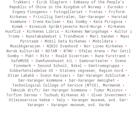
Trykkeri
•
Eirik Slagtern
•
Embassy of the People's
Republic of China in the Kingdom of Norway
•
Eurosko
•
Evgeny Finogenov
•
Fotogalleriet
•
Fretex
•
Friform
Kirkenes
•
Frivillig Sentralen, Sør-Varanger
•
Harstad
kommune
•
Irene Karlsen
•
Kai Somby
•
Kate Pirogova
•
Kimek
•
Kinesisk Språktjeneste Nord-Norge
•
Kirkenes
Husflid
•
Kirkenes Libris
•
Kirkenes Næringshage
•
Kultur i
Troms
•
Kunstakademiet i Trondheim
•
Mari Sanden
•
Maxi
Pyroteam
•
Mobil Data Kirkenes
•
Mobildata
•
Musikkgarasjen
•
NIBIO Svanhovd
•
Nor Lines Kirkenes
•
Norsk kulturråd
•
NOTAM
•
NTNU
•
Ofelas Arena
•
Per Cetil
Somby
•
Pub1
•
Ritz
•
Roald Sivertsen
•
Rune Furstrand
•
SafeMUSE
•
Samfunnshuset A/L
•
Samovarteater
•
Scene
Finnmark
•
Second School, Nikel
•
Sentrumsgruppa
•
Sikkerhetsledelse AS
•
Statens vegvesen, Region nord
•
Stian Labahå
•
Svein Karisari
•
Sør-Varanger bibliotek
•
Sør-Varanger kommune
•
Sør-Varanger menighet
•
Technological College of Service (MTCS), Murmansk
•
Teknisk drift/ Sør-Varanger kommune • Timur Mizinov
•
Torfinn Sørnes
•
Tschudi Kirkenes AS
•
Ulven Investment
•
Utleieservice Vadsø
•
Valy
•
Varanger museum, avd. Sør-
Varanger
•
Varanger museum, avd. Vardø