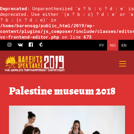
Deprecated
: Unparenthesized `a ? b : c ? d : e` is
deprecated. Use either `(a ? b : c) ? d : e` or `a
? b : (c ? d : e)` in
/home/barensqg/public_html/2019/wp-
content/plugins/js_composer/include/classes/edito
vc-frontend-editor.php
on line
673
РУ
NO
EN
Palestine museum 2018