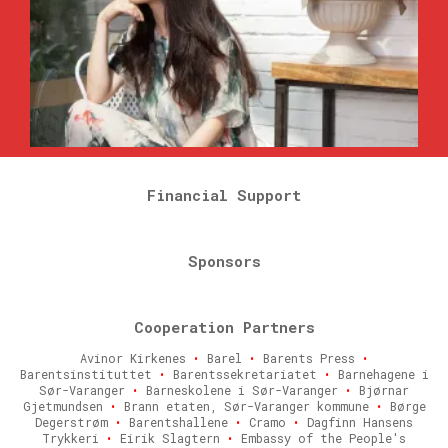
Financial Support
Sponsors
Cooperation Partners
Avinor Kirkenes
•
Barel
•
Barents Press
•
Barentsinstituttet
•
Barentssekretariatet
•
Barnehagene i
Sør-Varanger
•
Barneskolene i Sør-Varanger
•
Bjørnar
Gjetmundsen
•
Brann etaten, Sør-Varanger kommune
•
Børge
Degerstrøm
•
Barentshallene
•
Cramo
•
Dagfinn Hansens
Trykkeri
•
Eirik Slagtern
•
Embassy of the People's