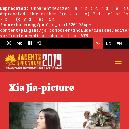
Deprecated
: Unparenthesized `a ? b : c ? d : e` is
deprecated. Use either `(a ? b : c) ? d : e` or `a
? b : (c ? d : e)` in
/home/barensqg/public_html/2019/wp-
content/plugins/js_composer/include/classes/edito
vc-frontend-editor.php
on line
673
РУ
NO
EN
Xia Jia-picture