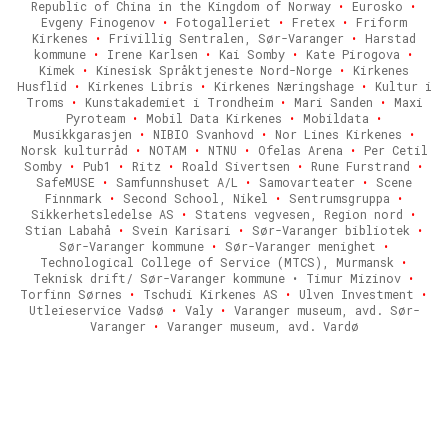
Republic of China in the Kingdom of Norway
•
Eurosko
•
Evgeny Finogenov
•
Fotogalleriet
•
Fretex
•
Friform
Kirkenes
•
Frivillig Sentralen, Sør-Varanger
•
Harstad
kommune
•
Irene Karlsen
•
Kai Somby
•
Kate Pirogova
•
Kimek
•
Kinesisk Språktjeneste Nord-Norge
•
Kirkenes
Husflid
•
Kirkenes Libris
•
Kirkenes Næringshage
•
Kultur i
Troms
•
Kunstakademiet i Trondheim
•
Mari Sanden
•
Maxi
Pyroteam
•
Mobil Data Kirkenes
•
Mobildata
•
Musikkgarasjen
•
NIBIO Svanhovd
•
Nor Lines Kirkenes
•
Norsk kulturråd
•
NOTAM
•
NTNU
•
Ofelas Arena
•
Per Cetil
Somby
•
Pub1
•
Ritz
•
Roald Sivertsen
•
Rune Furstrand
•
SafeMUSE
•
Samfunnshuset A/L
•
Samovarteater
•
Scene
Finnmark
•
Second School, Nikel
•
Sentrumsgruppa
•
Sikkerhetsledelse AS
•
Statens vegvesen, Region nord
•
Stian Labahå
•
Svein Karisari
•
Sør-Varanger bibliotek
•
Sør-Varanger kommune
•
Sør-Varanger menighet
•
Technological College of Service (MTCS), Murmansk
•
Teknisk drift/ Sør-Varanger kommune • Timur Mizinov
•
Torfinn Sørnes
•
Tschudi Kirkenes AS
•
Ulven Investment
•
Utleieservice Vadsø
•
Valy
•
Varanger museum, avd. Sør-
Varanger
•
Varanger museum, avd. Vardø