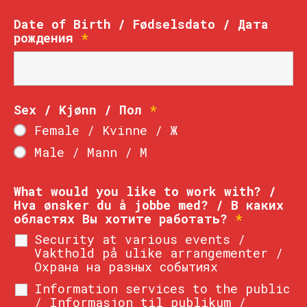
Date of Birth / Fødselsdato / Дата
рождения
*
Sex / Kjønn / Пол
*
Female / Kvinne / Ж
Male / Mann / М
What would you like to work with? /
Hva ønsker du å jobbe med? / В каких
областях Вы хотите работать?
*
Security at various events /
Vakthold på ulike arrangementer /
Охрана на разных событиях
Information services to the public
/ Informasjon til publikum /