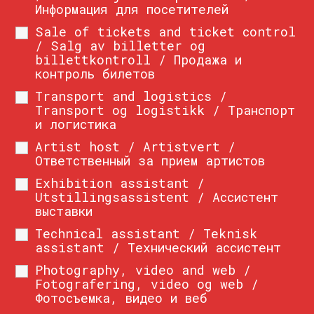
Информация для посетителей
Sale of tickets and ticket control
/ Salg av billetter og
billettkontroll / Продажа и
контроль билетов
Transport and logistics /
Transport og logistikk / Транспорт
и логистика
Artist host / Artistvert /
Ответственный за прием артистов
Exhibition assistant /
Utstillingsassistent / Ассистент
выставки
Technical assistant / Teknisk
assistant / Технический ассистент
Photography, video and web /
Fotografering, video og web /
Фотосъемка, видео и веб