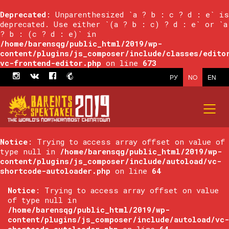
Deprecated
: Unparenthesized `a ? b : c ? d : e` is
deprecated. Use either `(a ? b : c) ? d : e` or `a
? b : (c ? d : e)` in
/home/barensqg/public_html/2019/wp-
content/plugins/js_composer/include/classes/edito
vc-frontend-editor.php
on line
673
РУ
NO
EN
Notice
: Trying to access array offset on value of
type null in
/home/barensqg/public_html/2019/wp-
content/plugins/js_composer/include/autoload/vc-
shortcode-autoloader.php
on line
64
Notice
: Trying to access array offset on value
of type null in
/home/barensqg/public_html/2019/wp-
content/plugins/js_composer/include/autoload/vc-